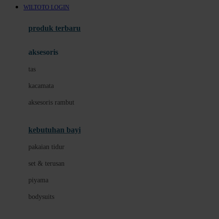
WILTOTO LOGIN
Azetabio
produk terbaru
B
aksesoris
Baabaasheepz
tas
Babiators
kacamata
Baby Dove
aksesoris rambut
Baby Jogger
Baby Rovega
kebutuhan bayi
Babybee
pakaian tidur
Banana Boat
set & terusan
Banz
piyama
Barbie
bodysuits
Beaba