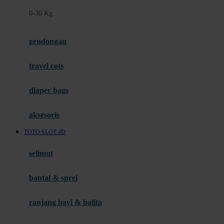
Felt So Sweet
0-36 Kg
Fisher Price
Flipper
gendongan
Friends Of Sally
travel cots
G
diaper bags
Gb
Geko
aksesoris
Graco
TOTO SLOT 4D
Gund
selimut
H
bantal & sprei
Habbie
Haenim
ranjang bayi & balita
Happy Horse