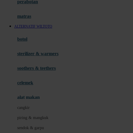
perabotan
Happy Tummy
Hauck
matras
Havaianas
ALTERNATIF WILTOTO
Hegen
botol
Hot Wheels
sterilizer & warmers
Hybrid
soothers & teethers
I
Inlacta DHA
celemek
Interlac
alat makan
Ivenet
cangkir
J
piring & mangkuk
Jack N Jill
sendok & garpu