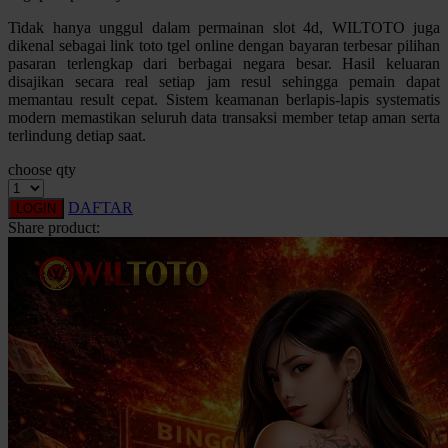
Squishmallows
Tidak hanya unggul dalam permainan slot 4d, WILTOTO juga
dikenal sebagai link toto tgel online dengan bayaran terbesar pilihan
Starbooks
pasaran terlengkap dari berbagai negara besar. Hasil keluaran
disajikan secara real setiap jam resul sehingga pemain dapat
Stick-O
memantau result cepat. Sistem keamanan berlapis-lapis systematis
modern memastikan seluruh data transaksi member tetap aman serta
Stokke
terlindung detiap saat.
Sudocrem
choose qty
Sumimo
DAFTAR
LOGIN
Sunnylife
Share product:
Sun-Staches
Swimava
T
Tommee Tippee
Trunki
Tutti Bambini