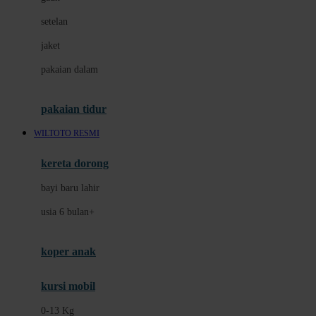
Dae Organics
setelan
Docare
jaket
Doona
pakaian dalam
Down To Earth
Drew
pakaian tidur
Dr. Brown's
WILTOTO RESMI
E
kereta dorong
ELC
bayi baru lahir
Ergobaby
usia 6 bulan+
Expert Care
koper anak
Ezyroller
kursi mobil
F
0-13 Kg