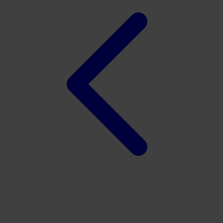
Xootz
Y
Yamatoya
Z
Zaxy
Zoggs
0-9
4Moms
59S