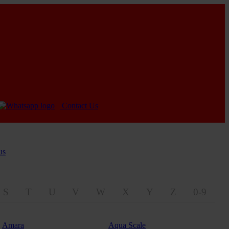
Contact Us
us
S
T
U
V
W
X
Y
Z
0-9
Amara
Aqua Scale