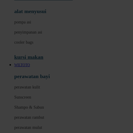
alat menyusui
pompa asi
penyimpanan asi
cooler bags
kursi makan
WILTOTO
perawatan bayi
perawatan kulit
Sunscreen
Shampo & Sabun
perawatan rambut
perawatan mulut