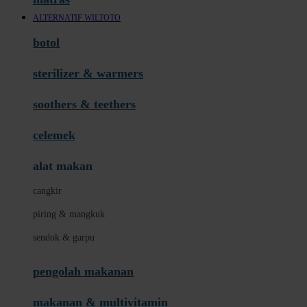
ALTERNATIF WILTOTO
botol
sterilizer & warmers
soothers & teethers
celemek
alat makan
cangkir
piring & mangkuk
sendok & garpu
pengolah makanan
makanan & multivitamin