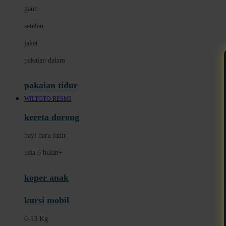
gaun
setelan
jaket
pakaian dalam
pakaian tidur
WILTOTO RESMI
kereta dorong
bayi baru lahir
usia 6 bulan+
koper anak
kursi mobil
0-13 Kg