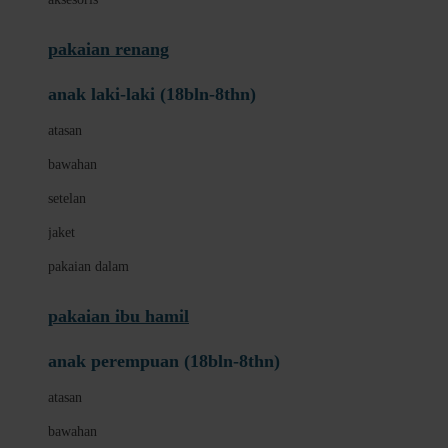
pakaian renang
anak laki-laki (18bln-8thn)
atasan
bawahan
setelan
jaket
pakaian dalam
pakaian ibu hamil
anak perempuan (18bln-8thn)
atasan
bawahan