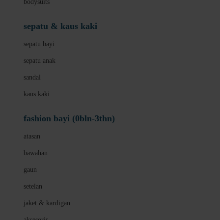
bodysuits
sepatu & kaus kaki
sepatu bayi
sepatu anak
sandal
kaus kaki
fashion bayi (0bln-3thn)
atasan
bawahan
gaun
setelan
jaket & kardigan
aksesoris