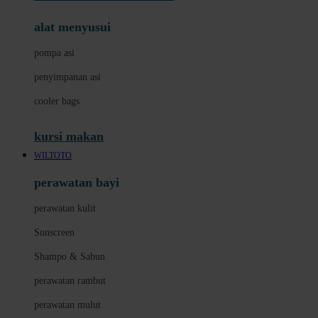
alat menyusui
pompa asi
penyimpanan asi
cooler bags
kursi makan
WILTOTO
perawatan bayi
perawatan kulit
Sunscreen
Shampo & Sabun
perawatan rambut
perawatan mulut