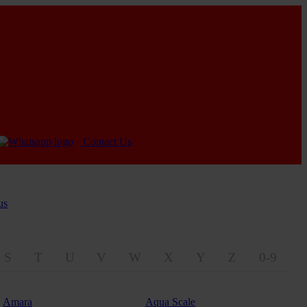
Contact Us
us
S
T
U
V
W
X
Y
Z
0-9
Amara
Aqua Scale