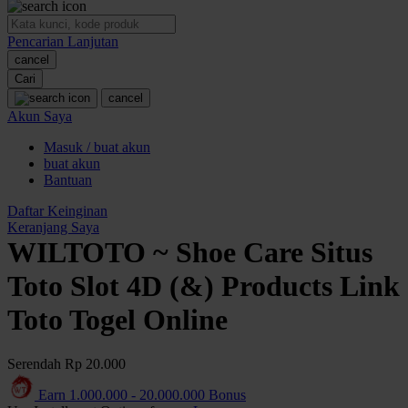
O
Pencarian Lanjutan
Oh Ma Grain
cancel
Okiedog
Cari
cancel
P
Akun Saya
Masuk / buat akun
Peachy
buat akun
Phil & Ted's
Bantuan
Philips Avent
Daftar Keinginan
Keranjang Saya
Pigeon
WILTOTO ~ Shoe Care Situs
Playgro
Toto Slot 4D (&) Products Link
Poled Global
Toto Togel Online
Ponycycle
Serendah
Rp 20.000
Puma
Earn
1.000.000
-
20.000.000
Bonus
Pureats