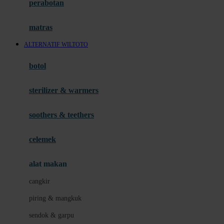
perabotan
Happy Tummy
Hauck
matras
Havaianas
ALTERNATIF WILTOTO
Hegen
botol
Hot Wheels
sterilizer & warmers
Hybrid
soothers & teethers
I
Inlacta DHA
celemek
Interlac
alat makan
Ivenet
cangkir
J
piring & mangkuk
Jack N Jill
sendok & garpu