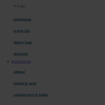
Felt So Sweet
0-36 Kg
Fisher Price
Flipper
gendongan
Friends Of Sally
travel cots
G
diaper bags
Gb
Geko
aksesoris
Graco
TOTO SLOT 4D
Gund
selimut
H
bantal & sprei
Habbie
Haenim
ranjang bayi & balita
Happy Horse