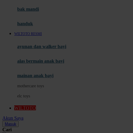
Moby
bak mandi
Momami
handuk
Mothercare
WILTOTO RESMI
Mustela
ayunan dan walker bayi
My Buddy Tag
My K
alas bermain anak bayi
N
mainan anak bayi
Naif
mothercare toys
Nike
elc toys
Nordic Natural
WILTOTO
Nuby
Akun Saya
Nuna
Masuk
Cari