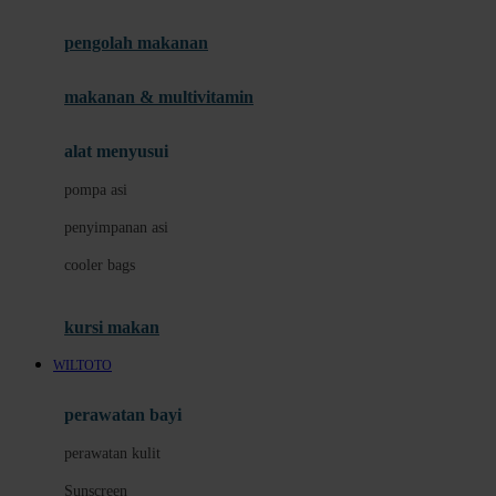
Joie
pengolah makanan
Joolz
Jujube
makanan & multivitamin
K
alat menyusui
Kiddycuts
pompa asi
Kumon
penyimpanan asi
L
cooler bags
Leapfrog
kursi makan
Leclerc
WILTOTO
Lee Vierra
Lillebaby
perawatan bayi
Little Bird Told Me
perawatan kulit
Little Miss Janis
Sunscreen