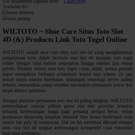
Use Installment Options from
.
Laarn more
Available for :
Q
home delivery
store pickup
QV Baby
WILTOTO ~ Shoe Care Situs Toto Slot
R
4D (&) Products Link Toto Togel Online
Real Shades
WILTOTO adalah shoe care situs toto slot 4d yang menghadirkan
Red Castle
pengalaman baru dalam bermain toot slot 4d maupun toto togel
online dengan total hadiah perputaran hingga ratusan juta setiap
Ribbon Madness
priode. Melalui sistem situs toto login cepat, stabil, semua pemain
dapat mengakses berbagai permainan kepan saja selama 24 jam
S
penuh tanpa adanya hambatan. dukungan teknologi server paling
terbaru, memastikan setiap member merasakan permainan lancar dan
Sebamed
tanpa adanya ganguan.
Silver Cross
Sebagai platform permainan toto slot 4d paling lengkap, WILTOTO
menyediakan ratusan pilihan game slot dari provider ternama
Simply Idea
peluang kemenangan tinggi juga peluang jackpot besar. setiap
permainan dirancang tampilan menarik fitur bonus berlimpah serta
Skip Hop
sistem fair paly & transparan. Hal ini lah membuat dikenal sebagai
situs toot slot 4d tingkat kemenangan kompetetif cuan maxsimal
Spectra
bagi para pemainya.