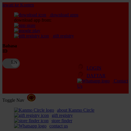
lewati ke Konten
download apps
download app from:
gift registry
Bahasa
ID
LOGIN
DAFTAR
Contact
Us
Toggle Nav
about Kanmo Circle
gift registry
store finder
contact us