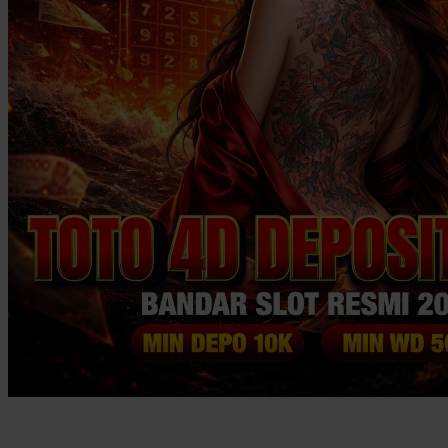
Twistshake
TY Toys
U
V
Veja
Vitaflow
Vtech
W
Waterland
Wellness
X