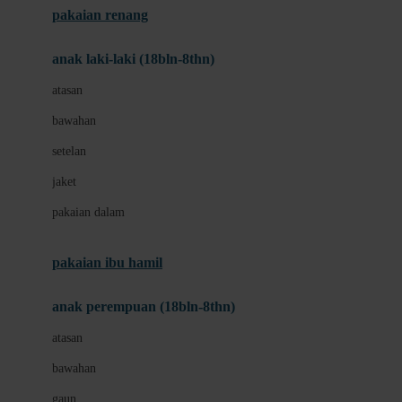
pakaian renang
Bumkins
anak laki-laki (18bln-8thn)
C
atasan
Cetaphil
bawahan
Chicco
setelan
Childlife
jaket
Clevamama
pakaian dalam
Cocolatte
Cottonseeds
pakaian ibu hamil
Cozy N Safe
anak perempuan (18bln-8thn)
Crane
atasan
Cybex
bawahan
D
gaun