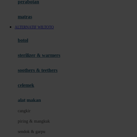
perabotan
Happy Tummy
Hauck
matras
Havaianas
ALTERNATIF WILTOTO
Hegen
botol
Hot Wheels
sterilizer & warmers
Hybrid
soothers & teethers
I
Inlacta DHA
celemek
Interlac
alat makan
Ivenet
cangkir
J
piring & mangkuk
Jack N Jill
sendok & garpu