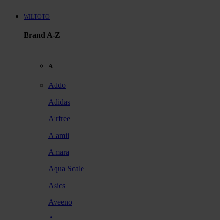
WILTOTO
Brand A-Z
A
Addo
Adidas
Airfree
Alamii
Amara
Aqua Scale
Asics
Aveeno
Awan