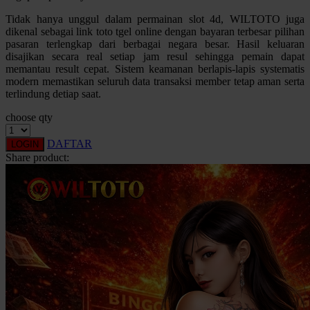
Squishmallows
Tidak hanya unggul dalam permainan slot 4d, WILTOTO juga
dikenal sebagai link toto tgel online dengan bayaran terbesar pilihan
Starbooks
pasaran terlengkap dari berbagai negara besar. Hasil keluaran
disajikan secara real setiap jam resul sehingga pemain dapat
Stick-O
memantau result cepat. Sistem keamanan berlapis-lapis systematis
modern memastikan seluruh data transaksi member tetap aman serta
Stokke
terlindung detiap saat.
Sudocrem
choose qty
Sumimo
DAFTAR
LOGIN
Sunnylife
Share product:
Sun-Staches
Swimava
T
Tommee Tippee
Trunki
Tutti Bambini