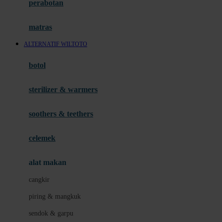
perabotan
Happy Tummy
Hauck
matras
Havaianas
ALTERNATIF WILTOTO
Hegen
botol
Hot Wheels
sterilizer & warmers
Hybrid
soothers & teethers
I
Inlacta DHA
celemek
Interlac
alat makan
Ivenet
cangkir
J
piring & mangkuk
Jack N Jill
sendok & garpu