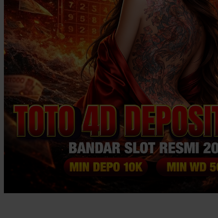
Twistshake
TY Toys
U
V
Veja
Vitaflow
Vtech
W
Waterland
Wellness
X