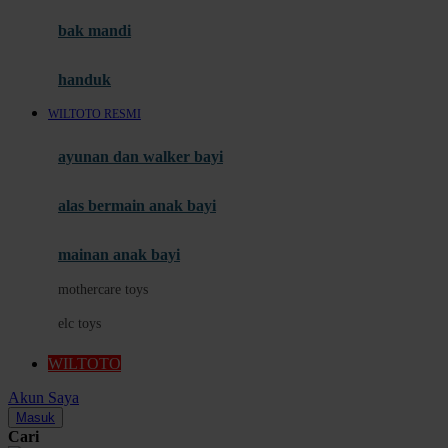
Moby
bak mandi
Momami
handuk
Mothercare
WILTOTO RESMI
Mustela
ayunan dan walker bayi
My Buddy Tag
My K
alas bermain anak bayi
N
mainan anak bayi
Naif
mothercare toys
Nike
elc toys
Nordic Natural
WILTOTO
Nuby
Akun Saya
Nuna
Masuk
Cari