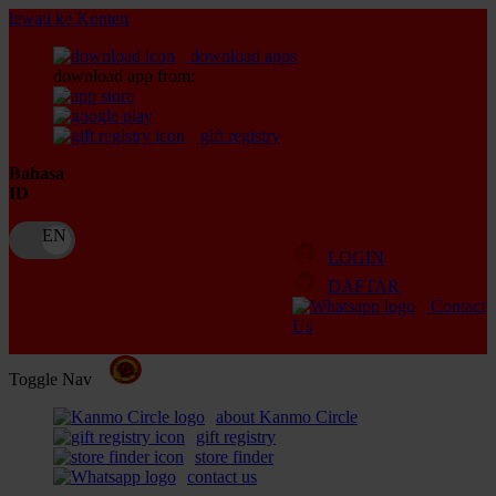
lewati ke Konten
download apps
download app from:
gift registry
Bahasa
ID
LOGIN
DAFTAR
Contact
Us
Toggle Nav
about Kanmo Circle
gift registry
store finder
contact us