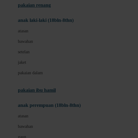
pakaian renang
Bumkins
anak laki-laki (18bln-8thn)
C
atasan
Cetaphil
bawahan
Chicco
setelan
Childlife
jaket
Clevamama
pakaian dalam
Cocolatte
Cottonseeds
pakaian ibu hamil
Cozy N Safe
anak perempuan (18bln-8thn)
Crane
atasan
Cybex
bawahan
D
gaun