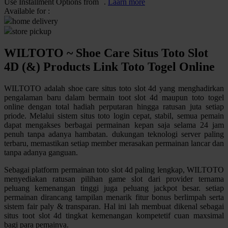
Use Installment Options from
.
Laarn more
Available for :
Q
home delivery
store pickup
QV Baby
WILTOTO ~ Shoe Care Situs Toto Slot
R
4D (&) Products Link Toto Togel Online
Real Shades
WILTOTO adalah shoe care situs toto slot 4d yang menghadirkan
Red Castle
pengalaman baru dalam bermain toot slot 4d maupun toto togel
online dengan total hadiah perputaran hingga ratusan juta setiap
Ribbon Madness
priode. Melalui sistem situs toto login cepat, stabil, semua pemain
dapat mengakses berbagai permainan kepan saja selama 24 jam
S
penuh tanpa adanya hambatan. dukungan teknologi server paling
terbaru, memastikan setiap member merasakan permainan lancar dan
Sebamed
tanpa adanya ganguan.
Silver Cross
Sebagai platform permainan toto slot 4d paling lengkap, WILTOTO
menyediakan ratusan pilihan game slot dari provider ternama
Simply Idea
peluang kemenangan tinggi juga peluang jackpot besar. setiap
permainan dirancang tampilan menarik fitur bonus berlimpah serta
Skip Hop
sistem fair paly & transparan. Hal ini lah membuat dikenal sebagai
situs toot slot 4d tingkat kemenangan kompetetif cuan maxsimal
Spectra
bagi para pemainya.