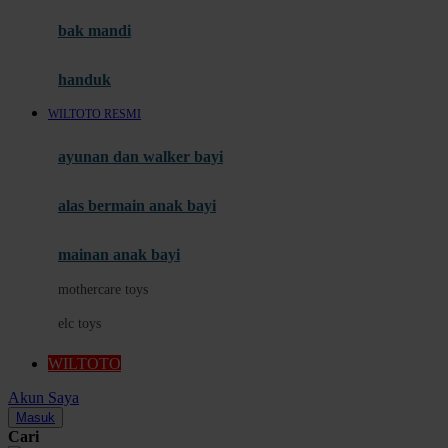
Moby
bak mandi
Momami
handuk
Mothercare
WILTOTO RESMI
Mustela
ayunan dan walker bayi
My Buddy Tag
My K
alas bermain anak bayi
N
mainan anak bayi
Naif
mothercare toys
Nike
elc toys
Nordic Natural
WILTOTO
Nuby
Akun Saya
Nuna
Masuk
Cari