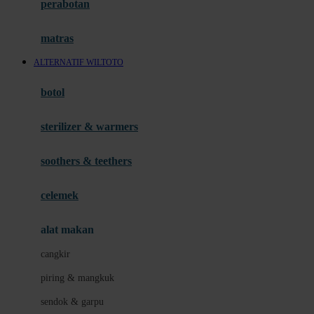
perabotan
Happy Tummy
Hauck
matras
Havaianas
ALTERNATIF WILTOTO
Hegen
botol
Hot Wheels
sterilizer & warmers
Hybrid
soothers & teethers
I
Inlacta DHA
celemek
Interlac
alat makan
Ivenet
cangkir
J
piring & mangkuk
Jack N Jill
sendok & garpu