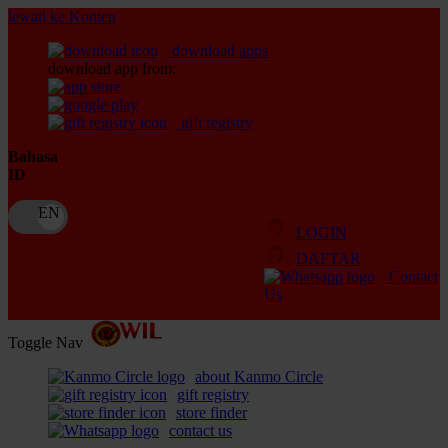
lewati ke Konten
download apps
download app from:
gift registry
Bahasa
ID
LOGIN
DAFTAR
Contact
Us
Toggle Nav
about Kanmo Circle
gift registry
store finder
contact us