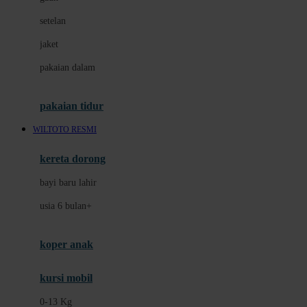
Dae Organics
setelan
Docare
jaket
Doona
pakaian dalam
Down To Earth
Drew
pakaian tidur
Dr. Brown's
WILTOTO RESMI
E
kereta dorong
ELC
bayi baru lahir
Ergobaby
usia 6 bulan+
Expert Care
koper anak
Ezyroller
kursi mobil
F
0-13 Kg