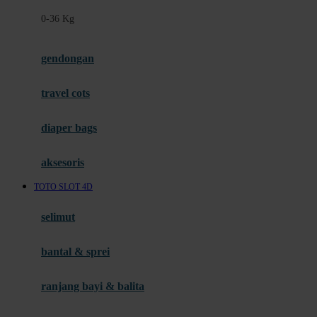
Felt So Sweet
0-36 Kg
Fisher Price
Flipper
gendongan
Friends Of Sally
travel cots
G
diaper bags
Gb
Geko
aksesoris
Graco
TOTO SLOT 4D
Gund
selimut
H
bantal & sprei
Habbie
Haenim
ranjang bayi & balita
Happy Horse