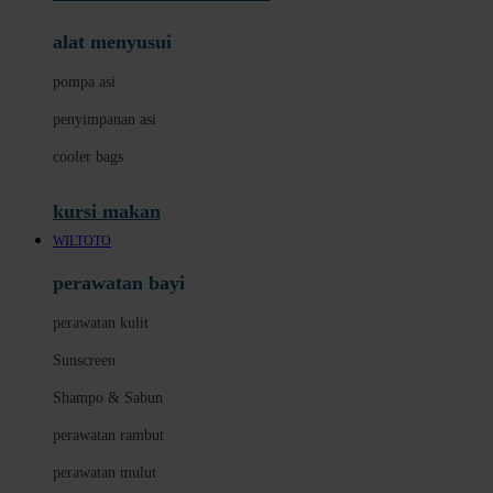
alat menyusui
pompa asi
penyimpanan asi
cooler bags
kursi makan
WILTOTO
perawatan bayi
perawatan kulit
Sunscreen
Shampo & Sabun
perawatan rambut
perawatan mulut