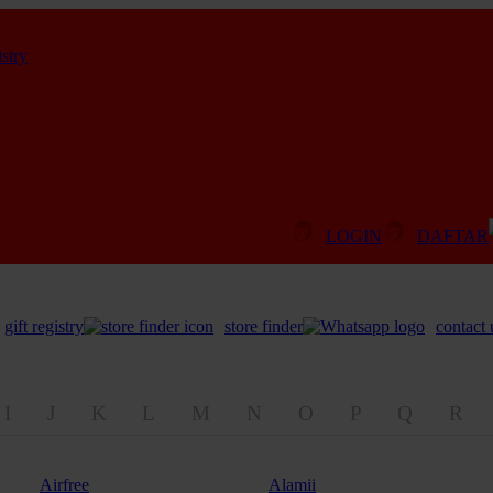
istry
LOGIN
DAFTAR
gift registry
store finder
contact 
I
J
K
L
M
N
O
P
Q
R
Airfree
Alamii