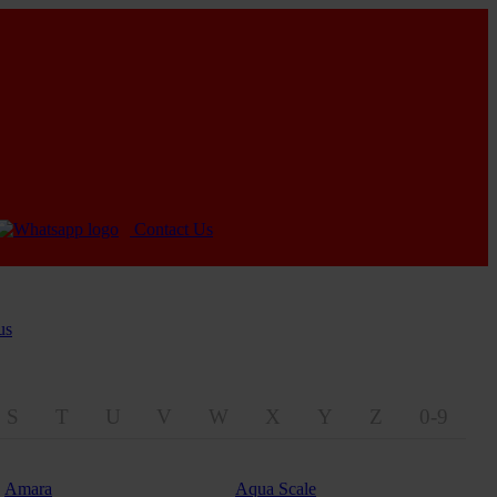
Contact Us
us
S
T
U
V
W
X
Y
Z
0-9
Amara
Aqua Scale