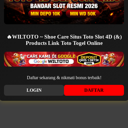
🔥WILTOTO ~ Shoe Care Situs Toto Slot 4D (&)
Products Link Toto Togel Online
Daftar sekarang & nikmati bonus terbaik!
LOGIN
DAFTAR