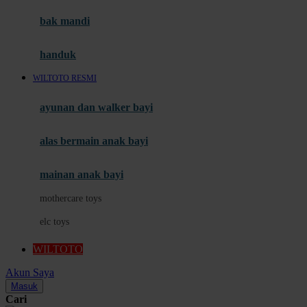
Moby
bak mandi
Momami
handuk
Mothercare
WILTOTO RESMI
Mustela
ayunan dan walker bayi
My Buddy Tag
My K
alas bermain anak bayi
N
mainan anak bayi
Naif
mothercare toys
Nike
elc toys
Nordic Natural
WILTOTO
Nuby
Akun Saya
Nuna
Masuk
Cari