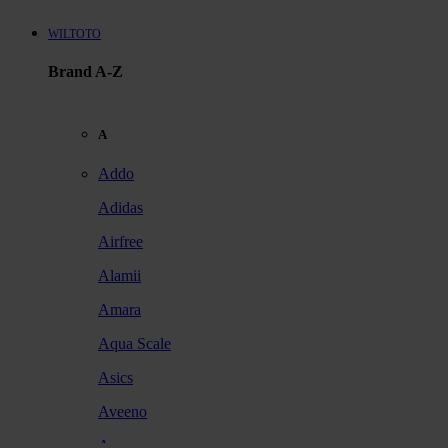
WILTOTO
Brand A-Z
A
Addo
Adidas
Airfree
Alamii
Amara
Aqua Scale
Asics
Aveeno
Awan