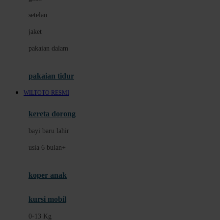
Dae Organics
setelan
Docare
jaket
Doona
pakaian dalam
Down To Earth
Drew
pakaian tidur
Dr. Brown's
WILTOTO RESMI
E
kereta dorong
ELC
bayi baru lahir
Ergobaby
usia 6 bulan+
Expert Care
koper anak
Ezyroller
kursi mobil
F
0-13 Kg