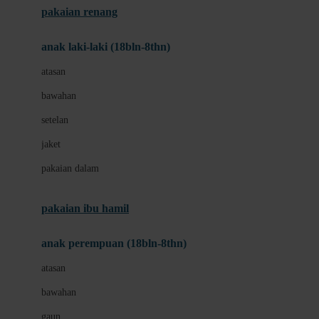
pakaian renang
Bumkins
anak laki-laki (18bln-8thn)
C
atasan
Cetaphil
bawahan
Chicco
setelan
Childlife
jaket
Clevamama
pakaian dalam
Cocolatte
Cottonseeds
pakaian ibu hamil
Cozy N Safe
anak perempuan (18bln-8thn)
Crane
atasan
Cybex
bawahan
D
gaun