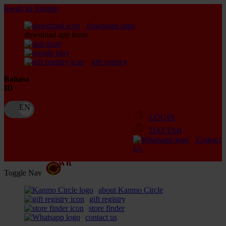
lewati ke Konten
download apps
download app from:
gift registry
Bahasa
ID
LOGIN
DAFTAR
Contact
Us
Toggle Nav
about Kanmo Circle
gift registry
store finder
contact us