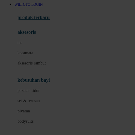
WILTOTO LOGIN
Azetabio
produk terbaru
B
aksesoris
Baabaasheepz
tas
Babiators
kacamata
Baby Dove
aksesoris rambut
Baby Jogger
Baby Rovega
kebutuhan bayi
Babybee
pakaian tidur
Banana Boat
set & terusan
Banz
piyama
Barbie
bodysuits
Beaba