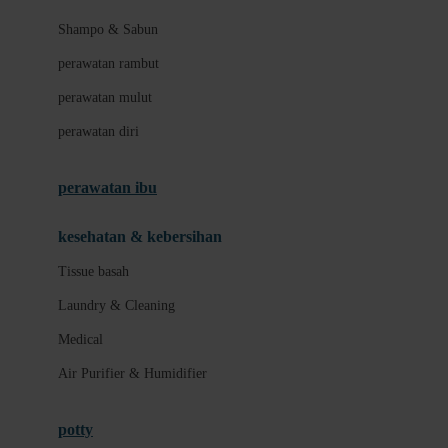
London Taxi
Shampo & Sabun
Love To Dream
perawatan rambut
perawatan mulut
M
perawatan diri
Magformers
Mama's Choice
perawatan ibu
Mamas&Papas
kesehatan & kebersihan
Mamaway
Tissue basah
Maxi Cosi
Laundry & Cleaning
Megabloks
Medical
Micro
Air Purifier & Humidifier
MiDeer
Mimi & Lula
potty
Mini Monkey