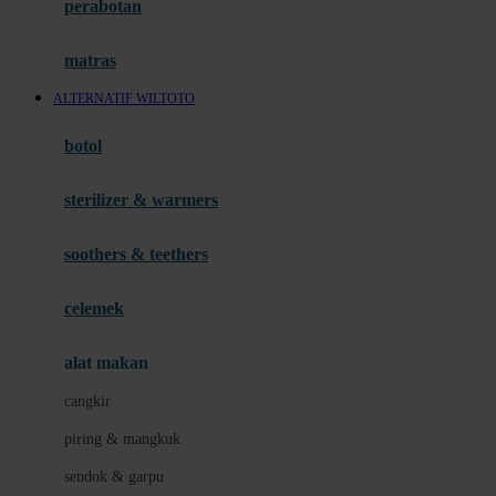
perabotan
Happy Tummy
Hauck
matras
Havaianas
ALTERNATIF WILTOTO
Hegen
botol
Hot Wheels
sterilizer & warmers
Hybrid
soothers & teethers
I
Inlacta DHA
celemek
Interlac
alat makan
Ivenet
cangkir
J
piring & mangkuk
Jack N Jill
sendok & garpu