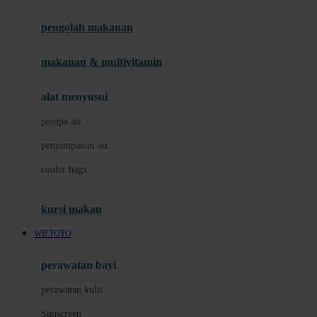
Joie
pengolah makanan
Joolz
Jujube
makanan & multivitamin
K
alat menyusui
Kiddycuts
pompa asi
Kumon
penyimpanan asi
L
cooler bags
Leapfrog
kursi makan
Leclerc
WILTOTO
Lee Vierra
Lillebaby
perawatan bayi
Little Bird Told Me
perawatan kulit
Little Miss Janis
Sunscreen