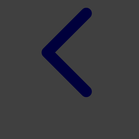
Xootz
Y
Yamatoya
Z
Zaxy
Zoggs
0-9
4Moms
59S