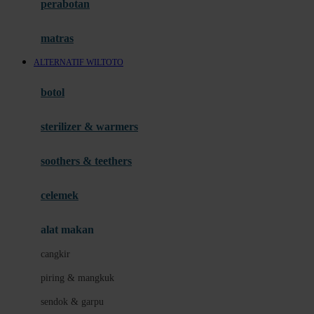
perabotan
Happy Tummy
Hauck
matras
Havaianas
ALTERNATIF WILTOTO
Hegen
botol
Hot Wheels
sterilizer & warmers
Hybrid
soothers & teethers
I
Inlacta DHA
celemek
Interlac
alat makan
Ivenet
cangkir
J
piring & mangkuk
Jack N Jill
sendok & garpu