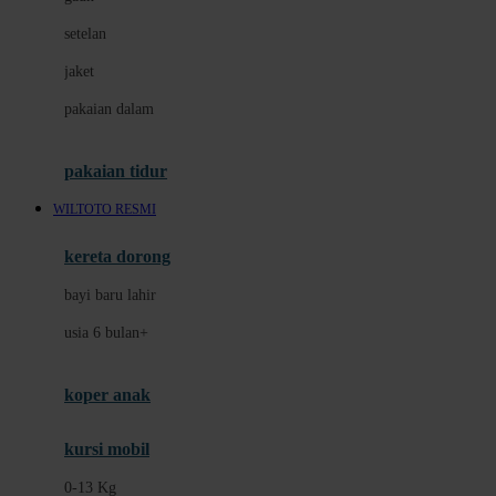
Dae Organics
setelan
Docare
jaket
Doona
pakaian dalam
Down To Earth
Drew
pakaian tidur
Dr. Brown's
WILTOTO RESMI
E
kereta dorong
ELC
bayi baru lahir
Ergobaby
usia 6 bulan+
Expert Care
koper anak
Ezyroller
kursi mobil
F
0-13 Kg