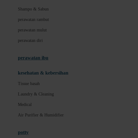
London Taxi
Shampo & Sabun
Love To Dream
perawatan rambut
perawatan mulut
M
perawatan diri
Magformers
Mama's Choice
perawatan ibu
Mamas&Papas
kesehatan & kebersihan
Mamaway
Tissue basah
Maxi Cosi
Laundry & Cleaning
Megabloks
Medical
Micro
Air Purifier & Humidifier
MiDeer
Mimi & Lula
potty
Mini Monkey