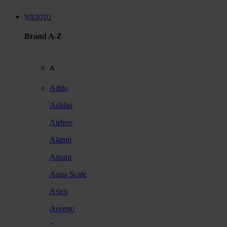
WILTOTO
Brand A-Z
A
Addo
Adidas
Airfree
Alamii
Amara
Aqua Scale
Asics
Aveeno
Awan