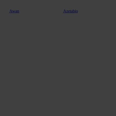
Awan
Azetabio