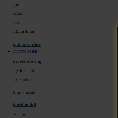
gaun
setelan
jaket
pakaian dalam
pakaian tidur
WILTOTO RESMI
kereta dorong
bayi baru lahir
usia 6 bulan+
koper anak
kursi mobil
0-13 Kg