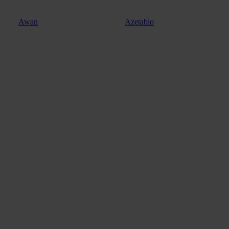
Awan
Azetabio