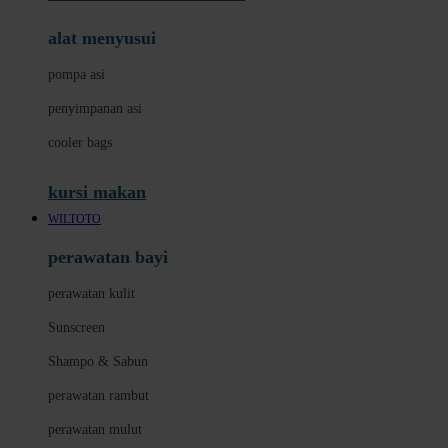
alat menyusui
pompa asi
penyimpanan asi
cooler bags
kursi makan
WILTOTO
perawatan bayi
perawatan kulit
Sunscreen
Shampo & Sabun
perawatan rambut
perawatan mulut