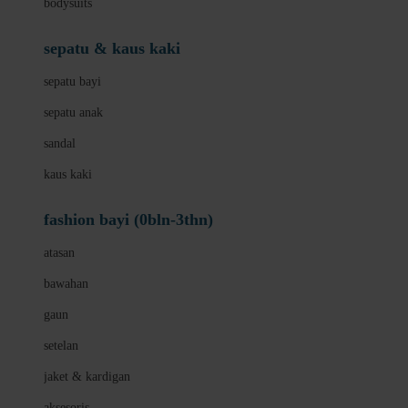
bodysuits
sepatu & kaus kaki
sepatu bayi
sepatu anak
sandal
kaus kaki
fashion bayi (0bln-3thn)
atasan
bawahan
gaun
setelan
jaket & kardigan
aksesoris