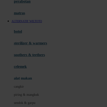
perabotan
Happy Tummy
Hauck
matras
Havaianas
ALTERNATIF WILTOTO
Hegen
botol
Hot Wheels
sterilizer & warmers
Hybrid
soothers & teethers
I
Inlacta DHA
celemek
Interlac
alat makan
Ivenet
cangkir
J
piring & mangkuk
Jack N Jill
sendok & garpu