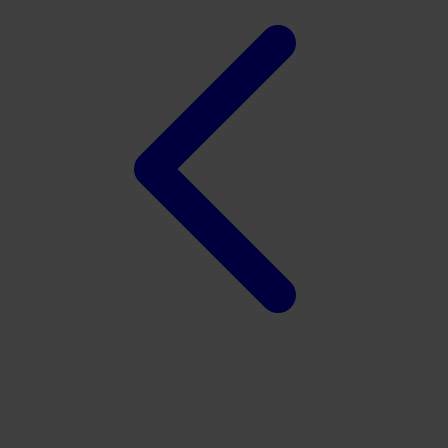
Xootz
Y
Yamatoya
Z
Zaxy
Zoggs
0-9
4Moms
59S