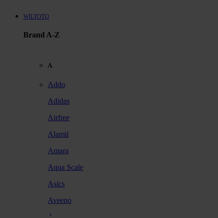
WILTOTO
Brand A-Z
A
Addo
Adidas
Airfree
Alamii
Amara
Aqua Scale
Asics
Aveeno
Awan