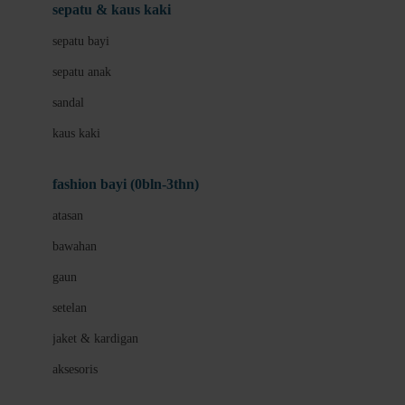
Beauty Barn
sepatu & kaus kaki
Bio Oil
sepatu bayi
Biolane
sepatu anak
Bite Fighters
sandal
Bizzi Growin
kaus kaki
Blackmores
fashion bayi (0bln-3thn)
Blooming Marvellous
atasan
Bonnels
bawahan
Bravado
gaun
Bruder
setelan
Brush Baby
jaket & kardigan
Buds Organics
aksesoris
Bugaboo
Buggygear