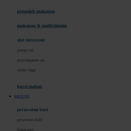
Joie
pengolah makanan
Joolz
Jujube
makanan & multivitamin
K
alat menyusui
Kiddycuts
pompa asi
Kumon
penyimpanan asi
L
cooler bags
Leapfrog
kursi makan
Leclerc
WILTOTO
Lee Vierra
Lillebaby
perawatan bayi
Little Bird Told Me
perawatan kulit
Little Miss Janis
Sunscreen