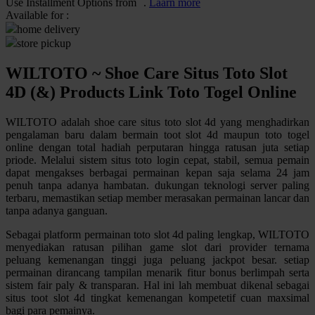
Use Installment Options from
.
Laarn more
Available for :
Q
home delivery
store pickup
QV Baby
WILTOTO ~ Shoe Care Situs Toto Slot
R
4D (&) Products Link Toto Togel Online
Real Shades
WILTOTO adalah shoe care situs toto slot 4d yang menghadirkan
Red Castle
pengalaman baru dalam bermain toot slot 4d maupun toto togel
online dengan total hadiah perputaran hingga ratusan juta setiap
Ribbon Madness
priode. Melalui sistem situs toto login cepat, stabil, semua pemain
dapat mengakses berbagai permainan kepan saja selama 24 jam
S
penuh tanpa adanya hambatan. dukungan teknologi server paling
terbaru, memastikan setiap member merasakan permainan lancar dan
Sebamed
tanpa adanya ganguan.
Silver Cross
Sebagai platform permainan toto slot 4d paling lengkap, WILTOTO
menyediakan ratusan pilihan game slot dari provider ternama
Simply Idea
peluang kemenangan tinggi juga peluang jackpot besar. setiap
permainan dirancang tampilan menarik fitur bonus berlimpah serta
Skip Hop
sistem fair paly & transparan. Hal ini lah membuat dikenal sebagai
situs toot slot 4d tingkat kemenangan kompetetif cuan maxsimal
Spectra
bagi para pemainya.