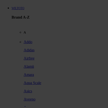
WILTOTO
Brand A-Z
A
Addo
Adidas
Airfree
Alamii
Amara
Aqua Scale
Asics
Aveeno
Awan