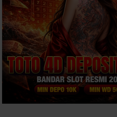
Twistshake
TY Toys
U
V
Veja
Vitaflow
Vtech
W
Waterland
Wellness
X