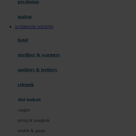
perabotan
Happy Tummy
Hauck
matras
Havaianas
ALTERNATIF WILTOTO
Hegen
botol
Hot Wheels
sterilizer & warmers
Hybrid
soothers & teethers
I
Inlacta DHA
celemek
Interlac
alat makan
Ivenet
cangkir
J
piring & mangkuk
Jack N Jill
sendok & garpu