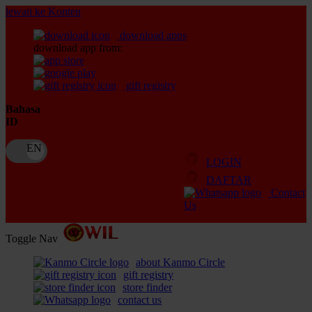
lewati ke Konten
download apps
download app from:
gift registry
Bahasa
ID
LOGIN
DAFTAR
Contact
Us
Toggle Nav
about Kanmo Circle
gift registry
store finder
contact us