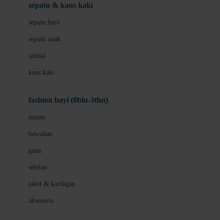
Beauty Barn
sepatu & kaus kaki
Bio Oil
sepatu bayi
Biolane
sepatu anak
Bite Fighters
sandal
Bizzi Growin
kaus kaki
Blackmores
fashion bayi (0bln-3thn)
Blooming Marvellous
atasan
Bonnels
bawahan
Bravado
gaun
Bruder
setelan
Brush Baby
jaket & kardigan
Buds Organics
aksesoris
Bugaboo
Buggygear