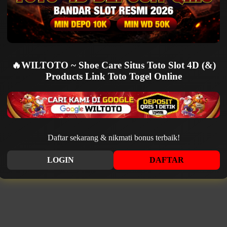
🔥WILTOTO ~ Shoe Care Situs Toto Slot 4D (&)
Products Link Toto Togel Online
Daftar sekarang & nikmati bonus terbaik!
LOGIN
DAFTAR