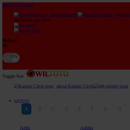
lewati ke Konten
download apps
gift reg
download app from:
Bahasa
ID
Toggle Nav
about Kanmo Circle
WILTOTO
A
B
C
D
E
F
G
H
Addo
Adidas