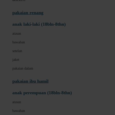
pakaian renang
anak laki-laki (18bln-8thn)
atasan
bawahan
setelan
jaket
pakaian dalam
pakaian ibu hamil
anak perempuan (18bln-8thn)
atasan
bawahan