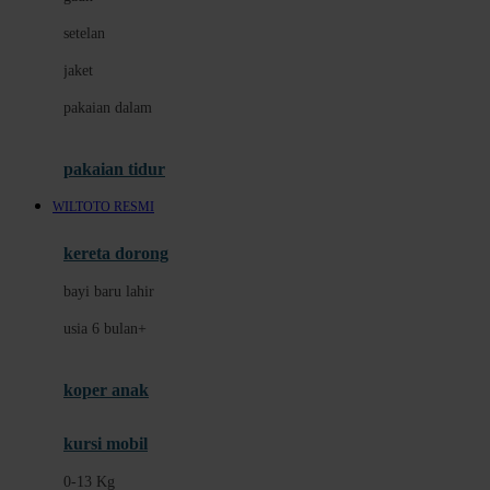
Dae Organics
setelan
Docare
jaket
Doona
pakaian dalam
Down To Earth
Drew
pakaian tidur
Dr. Brown's
WILTOTO RESMI
E
kereta dorong
ELC
bayi baru lahir
Ergobaby
usia 6 bulan+
Expert Care
koper anak
Ezyroller
kursi mobil
F
0-13 Kg