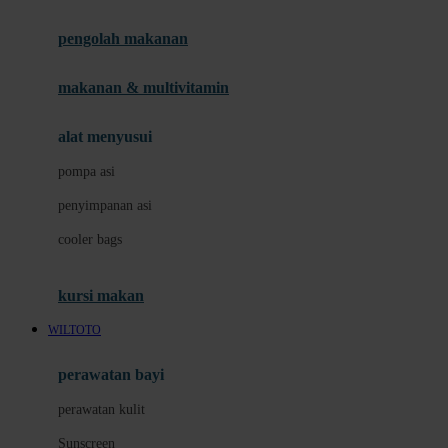
Joie
pengolah makanan
Joolz
Jujube
makanan & multivitamin
K
alat menyusui
Kiddycuts
pompa asi
Kumon
penyimpanan asi
L
cooler bags
Leapfrog
kursi makan
Leclerc
WILTOTO
Lee Vierra
Lillebaby
perawatan bayi
Little Bird Told Me
perawatan kulit
Little Miss Janis
Sunscreen