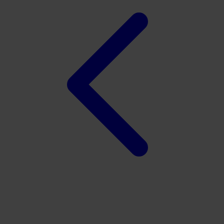
Xootz
Y
Yamatoya
Z
Zaxy
Zoggs
0-9
4Moms
59S