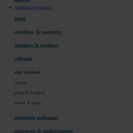
ALTERNATIF WILTOTO
botol
sterilizer & warmers
soothers & teethers
celemek
alat makan
cangkir
piring & mangkuk
sendok & garpu
pengolah makanan
makanan & multivitamin