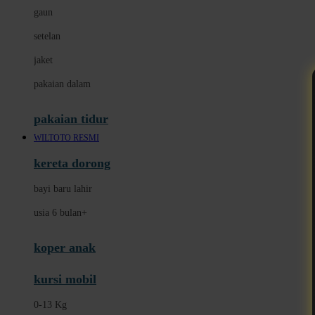
gaun
setelan
jaket
pakaian dalam
pakaian tidur
WILTOTO RESMI
kereta dorong
bayi baru lahir
usia 6 bulan+
koper anak
kursi mobil
0-13 Kg