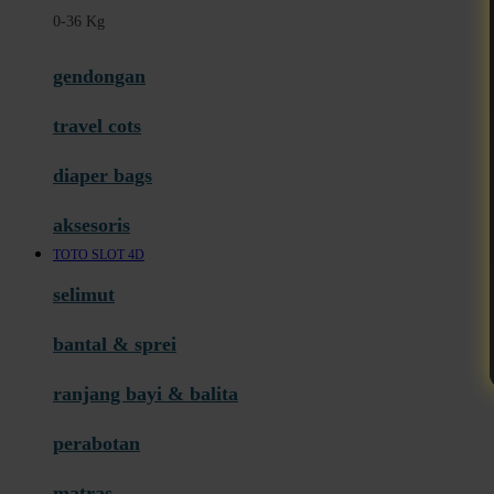
0-36 Kg
gendongan
travel cots
diaper bags
aksesoris
TOTO SLOT 4D
selimut
bantal & sprei
ranjang bayi & balita
perabotan
matras