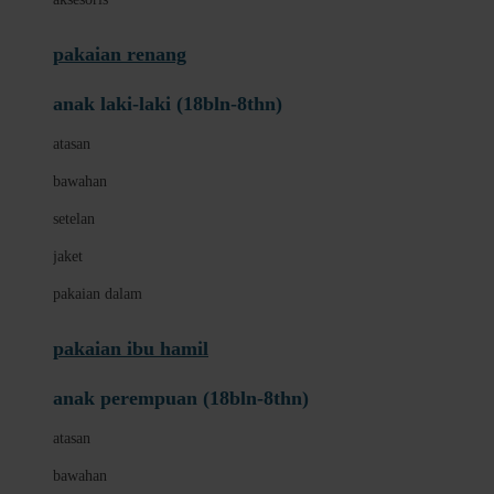
pakaian renang
anak laki-laki (18bln-8thn)
atasan
bawahan
setelan
jaket
pakaian dalam
pakaian ibu hamil
anak perempuan (18bln-8thn)
atasan
bawahan