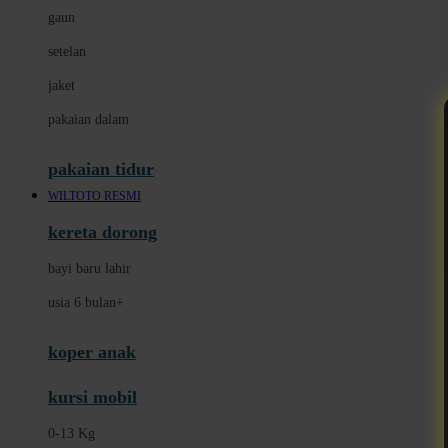
gaun
setelan
jaket
pakaian dalam
pakaian tidur
WILTOTO RESMI
kereta dorong
bayi baru lahir
usia 6 bulan+
koper anak
kursi mobil
0-13 Kg