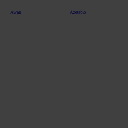
Awan
Azetabio