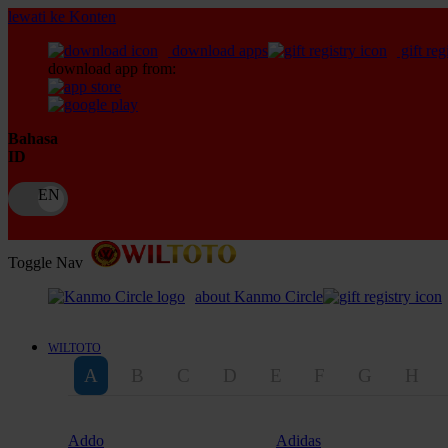
lewati ke Konten
download apps
gift reg
download app from:
Bahasa
ID
Toggle Nav
about Kanmo Circle
WILTOTO
A
B
C
D
E
F
G
H
Addo
Adidas