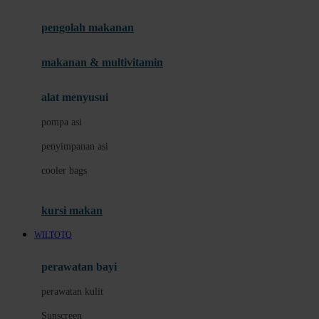
Joie
pengolah makanan
Joolz
Jujube
makanan & multivitamin
K
alat menyusui
Kiddycuts
pompa asi
Kumon
penyimpanan asi
L
cooler bags
Leapfrog
kursi makan
Leclerc
WILTOTO
Lee Vierra
Lillebaby
perawatan bayi
Little Bird Told Me
perawatan kulit
Little Miss Janis
Sunscreen