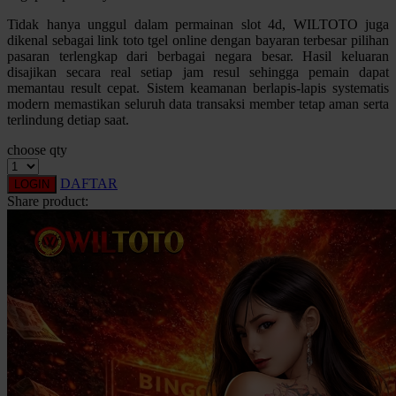
Squishmallows
Tidak hanya unggul dalam permainan slot 4d, WILTOTO juga
dikenal sebagai link toto tgel online dengan bayaran terbesar pilihan
Starbooks
pasaran terlengkap dari berbagai negara besar. Hasil keluaran
disajikan secara real setiap jam resul sehingga pemain dapat
Stick-O
memantau result cepat. Sistem keamanan berlapis-lapis systematis
modern memastikan seluruh data transaksi member tetap aman serta
Stokke
terlindung detiap saat.
Sudocrem
choose qty
Sumimo
DAFTAR
LOGIN
Sunnylife
Share product:
Sun-Staches
Swimava
T
Tommee Tippee
Trunki
Tutti Bambini