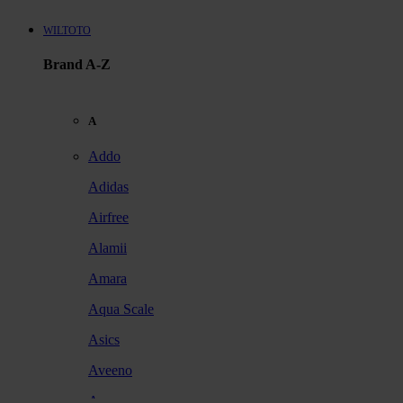
WILTOTO
Brand A-Z
A
Addo
Adidas
Airfree
Alamii
Amara
Aqua Scale
Asics
Aveeno
Awan