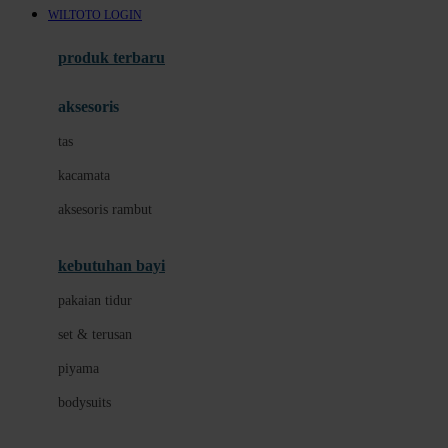
WILTOTO LOGIN
Azetabio
produk terbaru
B
aksesoris
Baabaasheepz
tas
Babiators
kacamata
Baby Dove
aksesoris rambut
Baby Jogger
Baby Rovega
kebutuhan bayi
Babybee
pakaian tidur
Banana Boat
set & terusan
Banz
piyama
Barbie
bodysuits
Beaba