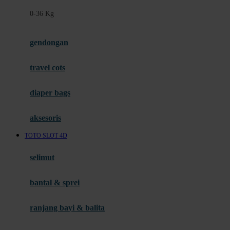
Felt So Sweet
0-36 Kg
Fisher Price
Flipper
gendongan
Friends Of Sally
travel cots
G
diaper bags
Gb
Geko
aksesoris
Graco
TOTO SLOT 4D
Gund
selimut
H
bantal & sprei
Habbie
Haenim
ranjang bayi & balita
Happy Horse