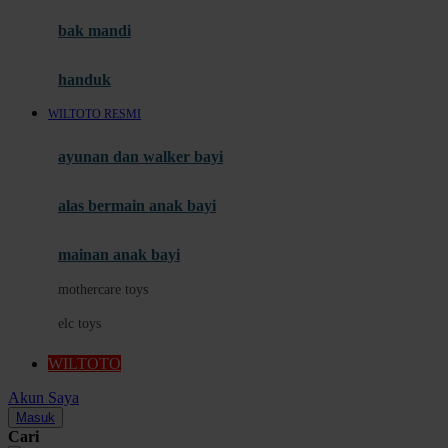
Moby
bak mandi
Momami
handuk
Mothercare
WILTOTO RESMI
Mustela
ayunan dan walker bayi
My Buddy Tag
My K
alas bermain anak bayi
N
mainan anak bayi
Naif
mothercare toys
Nike
elc toys
Nordic Natural
WILTOTO
Nuby
Akun Saya
Nuna
Masuk
Cari