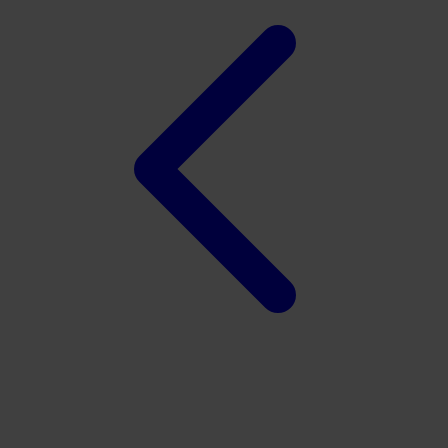
Xootz
Y
Yamatoya
Z
Zaxy
Zoggs
0-9
4Moms
59S