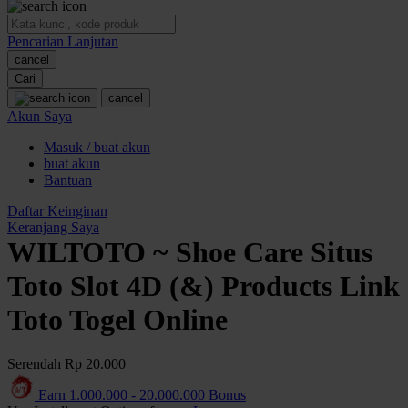
O
Pencarian Lanjutan
Oh Ma Grain
cancel
Okiedog
Cari
cancel
P
Akun Saya
Masuk / buat akun
Peachy
buat akun
Phil & Ted's
Bantuan
Philips Avent
Daftar Keinginan
Keranjang Saya
Pigeon
WILTOTO ~ Shoe Care Situs
Playgro
Toto Slot 4D (&) Products Link
Poled Global
Toto Togel Online
Ponycycle
Serendah
Rp 20.000
Puma
Earn
1.000.000
-
20.000.000
Bonus
Pureats