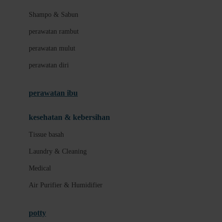
London Taxi
Shampo & Sabun
Love To Dream
perawatan rambut
perawatan mulut
M
perawatan diri
Magformers
Mama's Choice
perawatan ibu
Mamas&Papas
kesehatan & kebersihan
Mamaway
Tissue basah
Maxi Cosi
Laundry & Cleaning
Megabloks
Medical
Micro
Air Purifier & Humidifier
MiDeer
Mimi & Lula
potty
Mini Monkey