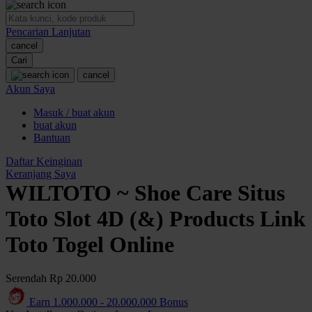
O
Pencarian Lanjutan
Oh Ma Grain
cancel
Okiedog
Cari
cancel
P
Akun Saya
Masuk / buat akun
Peachy
buat akun
Phil & Ted's
Bantuan
Philips Avent
Daftar Keinginan
Keranjang Saya
Pigeon
WILTOTO ~ Shoe Care Situs
Playgro
Toto Slot 4D (&) Products Link
Poled Global
Toto Togel Online
Ponycycle
Serendah
Rp 20.000
Puma
Earn
1.000.000
-
20.000.000
Bonus
Pureats