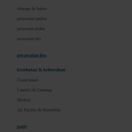
London Taxi
Shampo & Sabun
Love To Dream
perawatan rambut
perawatan mulut
M
perawatan diri
Magformers
Mama's Choice
perawatan ibu
Mamas&Papas
kesehatan & kebersihan
Mamaway
Tissue basah
Maxi Cosi
Laundry & Cleaning
Megabloks
Medical
Micro
Air Purifier & Humidifier
MiDeer
Mimi & Lula
potty
Mini Monkey