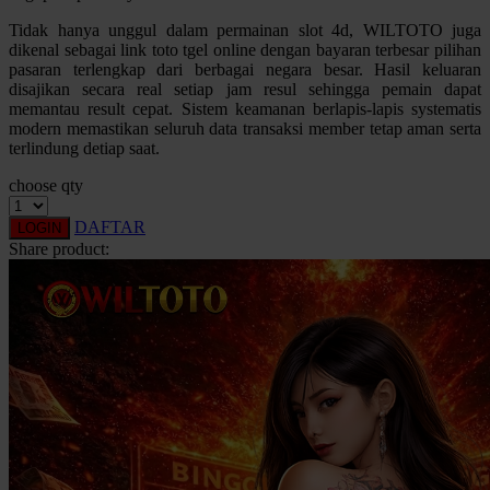
Squishmallows
Tidak hanya unggul dalam permainan slot 4d, WILTOTO juga
dikenal sebagai link toto tgel online dengan bayaran terbesar pilihan
Starbooks
pasaran terlengkap dari berbagai negara besar. Hasil keluaran
disajikan secara real setiap jam resul sehingga pemain dapat
Stick-O
memantau result cepat. Sistem keamanan berlapis-lapis systematis
modern memastikan seluruh data transaksi member tetap aman serta
Stokke
terlindung detiap saat.
Sudocrem
choose qty
Sumimo
DAFTAR
LOGIN
Sunnylife
Share product:
Sun-Staches
Swimava
T
Tommee Tippee
Trunki
Tutti Bambini