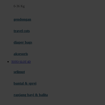
Felt So Sweet
0-36 Kg
Fisher Price
Flipper
gendongan
Friends Of Sally
travel cots
G
diaper bags
Gb
Geko
aksesoris
Graco
TOTO SLOT 4D
Gund
selimut
H
bantal & sprei
Habbie
Haenim
ranjang bayi & balita
Happy Horse