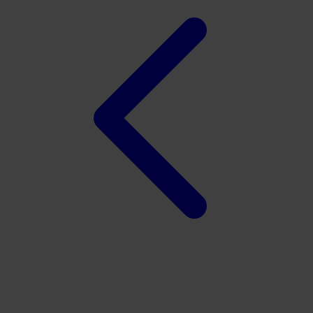
Xootz
Y
Yamatoya
Z
Zaxy
Zoggs
0-9
4Moms
59S