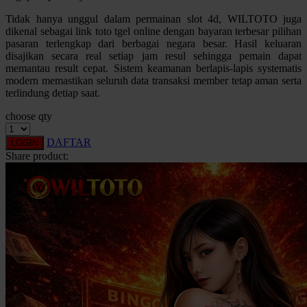
Squishmallows
Tidak hanya unggul dalam permainan slot 4d, WILTOTO juga
dikenal sebagai link toto tgel online dengan bayaran terbesar pilihan
Starbooks
pasaran terlengkap dari berbagai negara besar. Hasil keluaran
disajikan secara real setiap jam resul sehingga pemain dapat
Stick-O
memantau result cepat. Sistem keamanan berlapis-lapis systematis
modern memastikan seluruh data transaksi member tetap aman serta
Stokke
terlindung detiap saat.
Sudocrem
choose qty
Sumimo
DAFTAR
LOGIN
Sunnylife
Share product:
Sun-Staches
Swimava
T
Tommee Tippee
Trunki
Tutti Bambini