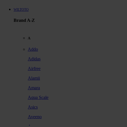
WILTOTO
Brand A-Z
A
Addo
Adidas
Airfree
Alamii
Amara
Aqua Scale
Asics
Aveeno
Awan