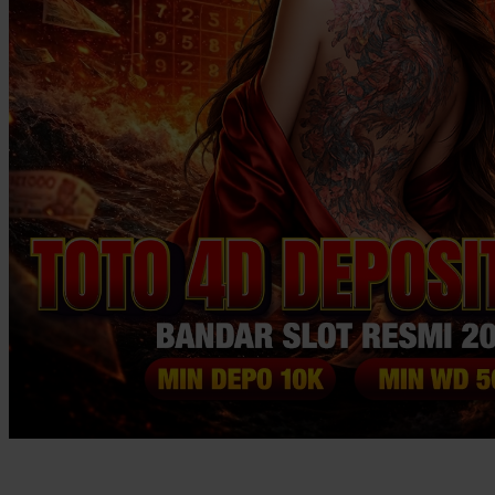
Twistshake
TY Toys
U
V
Veja
Vitaflow
Vtech
W
Waterland
Wellness
X