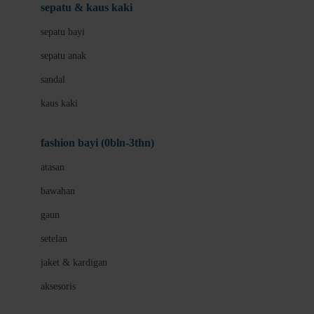
Beauty Barn
sepatu & kaus kaki
Bio Oil
sepatu bayi
Biolane
sepatu anak
Bite Fighters
sandal
Bizzi Growin
kaus kaki
Blackmores
fashion bayi (0bln-3thn)
Blooming Marvellous
atasan
Bonnels
bawahan
Bravado
gaun
Bruder
setelan
Brush Baby
jaket & kardigan
Buds Organics
aksesoris
Bugaboo
Buggygear