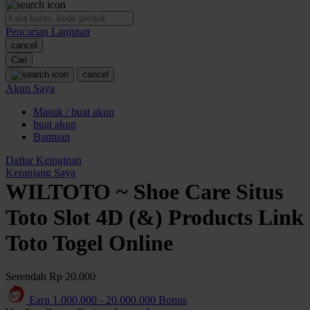
O
Pencarian Lanjutan
Oh Ma Grain
cancel
Okiedog
Cari
cancel
P
Akun Saya
Masuk / buat akun
Peachy
buat akun
Phil & Ted's
Bantuan
Philips Avent
Daftar Keinginan
Keranjang Saya
Pigeon
WILTOTO ~ Shoe Care Situs
Playgro
Toto Slot 4D (&) Products Link
Poled Global
Toto Togel Online
Ponycycle
Serendah
Rp 20.000
Puma
Earn
1.000.000
-
20.000.000
Bonus
Pureats