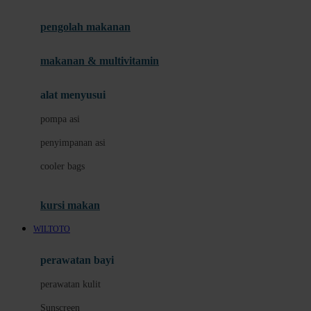
Joie
pengolah makanan
Joolz
Jujube
makanan & multivitamin
K
alat menyusui
Kiddycuts
pompa asi
Kumon
penyimpanan asi
L
cooler bags
Leapfrog
kursi makan
Leclerc
WILTOTO
Lee Vierra
Lillebaby
perawatan bayi
Little Bird Told Me
perawatan kulit
Little Miss Janis
Sunscreen