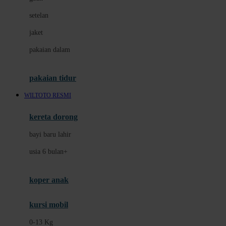
Dae Organics
setelan
Docare
jaket
Doona
pakaian dalam
Down To Earth
Drew
pakaian tidur
Dr. Brown's
WILTOTO RESMI
E
kereta dorong
ELC
bayi baru lahir
Ergobaby
usia 6 bulan+
Expert Care
koper anak
Ezyroller
kursi mobil
F
0-13 Kg