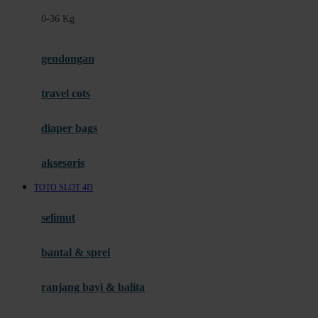
Felt So Sweet
0-36 Kg
Fisher Price
Flipper
gendongan
Friends Of Sally
travel cots
G
diaper bags
Gb
Geko
aksesoris
Graco
TOTO SLOT 4D
Gund
selimut
H
bantal & sprei
Habbie
Haenim
ranjang bayi & balita
Happy Horse