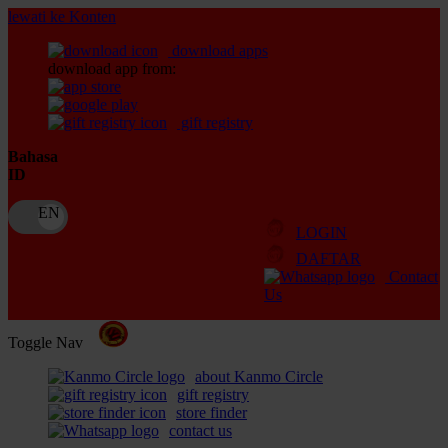
lewati ke Konten
download apps
download app from:
gift registry
Bahasa
ID
LOGIN
DAFTAR
Contact
Us
Toggle Nav
about Kanmo Circle
gift registry
store finder
contact us