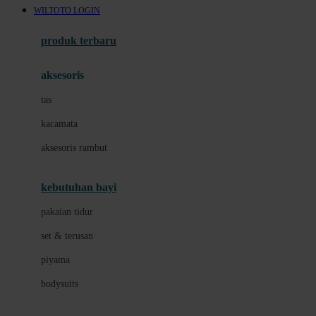
WILTOTO LOGIN
Azetabio
produk terbaru
B
aksesoris
Baabaasheepz
tas
Babiators
kacamata
Baby Dove
aksesoris rambut
Baby Jogger
Baby Rovega
kebutuhan bayi
Babybee
pakaian tidur
Banana Boat
set & terusan
Banz
piyama
Barbie
bodysuits
Beaba