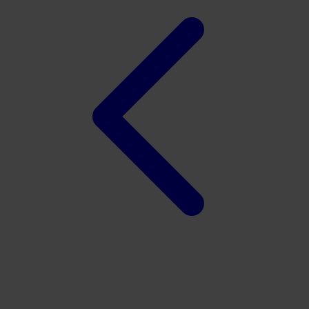
Xootz
Y
Yamatoya
Z
Zaxy
Zoggs
0-9
4Moms
59S