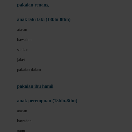
pakaian renang
Bumkins
anak laki-laki (18bln-8thn)
C
atasan
Cetaphil
bawahan
Chicco
setelan
Childlife
jaket
Clevamama
pakaian dalam
Cocolatte
Cottonseeds
pakaian ibu hamil
Cozy N Safe
anak perempuan (18bln-8thn)
Crane
atasan
Cybex
bawahan
D
gaun