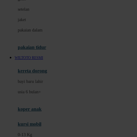
Dae Organics
setelan
Docare
jaket
Doona
pakaian dalam
Down To Earth
Drew
pakaian tidur
Dr. Brown's
WILTOTO RESMI
E
kereta dorong
ELC
bayi baru lahir
Ergobaby
usia 6 bulan+
Expert Care
koper anak
Ezyroller
kursi mobil
F
0-13 Kg