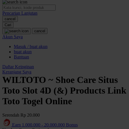
O
Pencarian Lanjutan
Oh Ma Grain
cancel
Okiedog
Cari
cancel
P
Akun Saya
Masuk / buat akun
Peachy
buat akun
Phil & Ted's
Bantuan
Philips Avent
Daftar Keinginan
Keranjang Saya
Pigeon
WILTOTO ~ Shoe Care Situs
Playgro
Toto Slot 4D (&) Products Link
Poled Global
Toto Togel Online
Ponycycle
Serendah
Rp 20.000
Puma
Earn
1.000.000
-
20.000.000
Bonus
Pureats