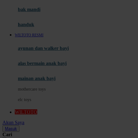
Moby
bak mandi
Momami
handuk
Mothercare
WILTOTO RESMI
Mustela
ayunan dan walker bayi
My Buddy Tag
My K
alas bermain anak bayi
N
mainan anak bayi
Naif
mothercare toys
Nike
elc toys
Nordic Natural
WILTOTO
Nuby
Akun Saya
Nuna
Masuk
Cari